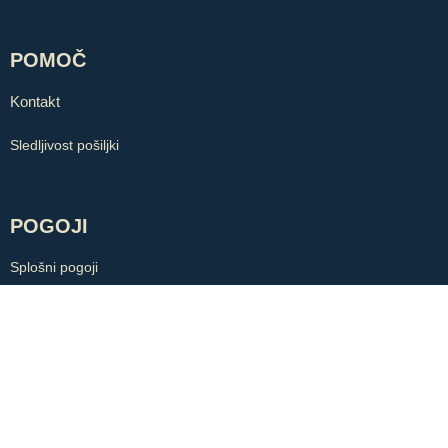
POMOČ
Kontakt
Sledljivost pošiljki
POGOJI
Splošni pogoji
Politika zasebnosti
Piškotki
COPYRIGHT © ZLATARNA BB. VSE PRAVICE PRIDRŽANE.