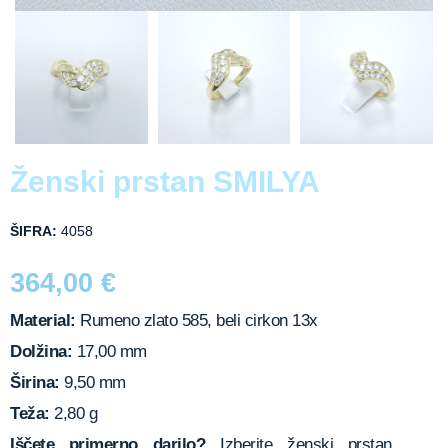
Ženski prstan SMILYA
ŠIFRA:
4058
364,00
€
Material:
Rumeno zlato 585, beli cirkon 13x
Dolžina:
17,00 mm
Širina:
9,50 mm
Teža:
2,80 g
Iščete primerno darilo?
Izberite ženski prstan