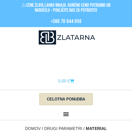
⚠️Cene zlata LAHKO nihajo. Končno ceno potrdimo ob
naročilu – pokličite nas za POTRDITEV
+386 70 644 056
0,00
€
CELOTNA PONUDBA
DOMOV
DRUGI PARAMETRI
MATERIAL