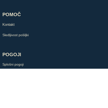
POMOČ
Kontakt
Sledljivost pošiljki
POGOJI
Splošni pogoji
Politika zasebnosti
Piškotki
COPYRIGHT © ZLATARNA BB. VSE PRAVICE PRIDRŽANE.