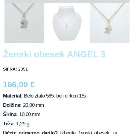
Ženski obesek ANGEL 3
ŠIFRA:
2051
166,00
€
Material:
Belo zlato 585, beli cirkon 15x
Dolžina:
20,00 mm
Širina:
10,00 mm
Teža:
1,25 g
Iščete primerno darilo?
Izberite ženski obesek za