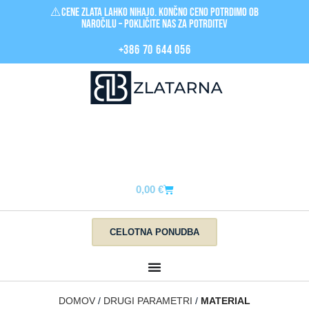
⚠️Cene zlata LAHKO nihajo. Končno ceno potrdimo ob
naročilu – pokličite nas za POTRDITEV
+386 70 644 056
0,00
€
CELOTNA PONUDBA
DOMOV
DRUGI PARAMETRI
MATERIAL