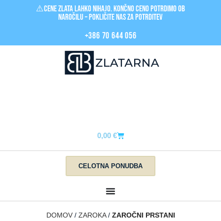
⚠️Cene zlata LAHKO nihajo. Končno ceno potrdimo ob
naročilu – pokličite nas za POTRDITEV
+386 70 644 056
0,00
€
CELOTNA PONUDBA
DOMOV
ZAROKA
ZAROČNI PRSTANI