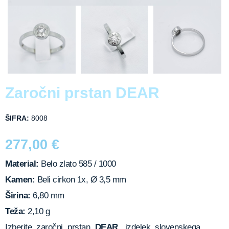
Zaročni prstan DEAR
ŠIFRA:
8008
277,00
€
Material:
Belo zlato 585 / 1000
Kamen:
Beli cirkon 1x, Ø 3,5 mm
Širina:
6,80 mm
Teža:
2,10 g
Izberite zaročni prstan
DEAR,
izdelek slovenskega