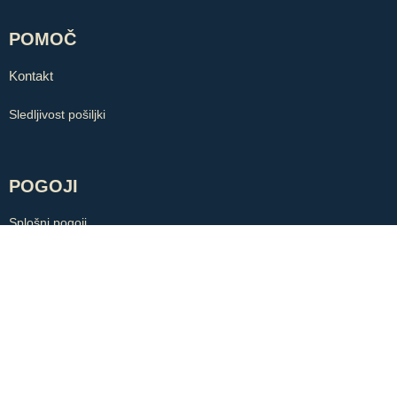
POMOČ
Kontakt
Sledljivost pošiljki
POGOJI
Splošni pogoji
Politika zasebnosti
Piškotki
COPYRIGHT © ZLATARNA BB. VSE PRAVICE PRIDRŽANE.