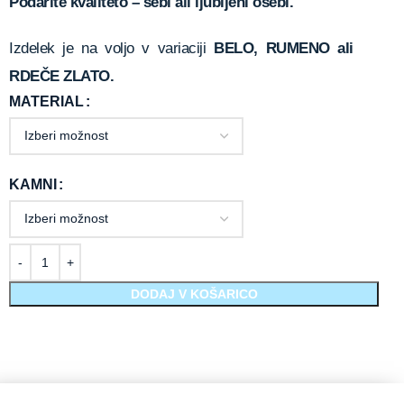
Podarite kvaliteto – sebi ali ljubljeni osebi.
Izdelek je na voljo v variaciji
BELO, RUMENO ali
RDEČE ZLATO.
MATERIAL
KAMNI
DODAJ V KOŠARICO