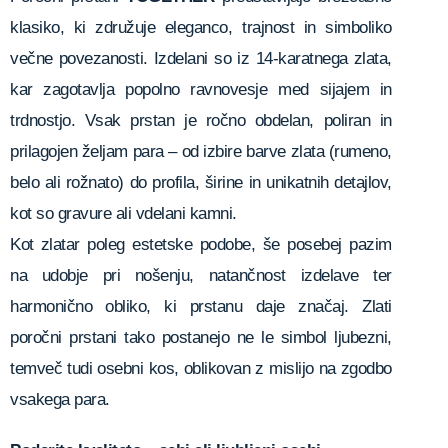
klasiko, ki združuje eleganco, trajnost in simboliko
večne povezanosti. Izdelani so iz 14-karatnega zlata,
kar zagotavlja popolno ravnovesje med sijajem in
trdnostjo. Vsak prstan je ročno obdelan, poliran in
prilagojen željam para – od izbire barve zlata (rumeno,
belo ali rožnato) do profila, širine in unikatnih detajlov,
kot so gravure ali vdelani kamni.
Kot zlatar poleg estetske podobe, še posebej pazim
na udobje pri nošenju, natančnost izdelave ter
harmonično obliko, ki prstanu daje značaj. Zlati
poročni prstani tako postanejo ne le simbol ljubezni,
temveč tudi osebni kos, oblikovan z mislijo na zgodbo
vsakega para.