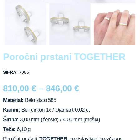
Poročni prstani TOGETHER
ŠIFRA:
7055
810,00
€
–
846,00
€
Material:
Belo zlato 585
Kamni:
Beli cirkon 1x / Diamant 0.02 ct
Širina:
3,00 mm (ženski) / 4,00 mm (moški)
Teža:
6,10 g
Poročni prstani
TOGETHER
predstavljajo brezčasno