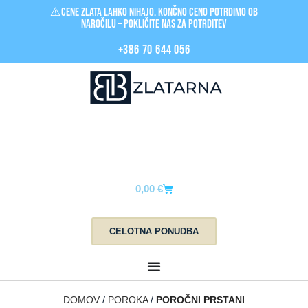
⚠️Cene zlata LAHKO nihajo. Končno ceno potrdimo ob
naročilu – pokličite nas za POTRDITEV
+386 70 644 056
0,00
€
CELOTNA PONUDBA
DOMOV
POROKA
POROČNI PRSTANI