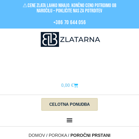
⚠️Cene zlata LAHKO nihajo. Končno ceno potrdimo ob
naročilu – pokličite nas za POTRDITEV
+386 70 644 056
0,00
€
CELOTNA PONUDBA
DOMOV
POROKA
POROČNI PRSTANI