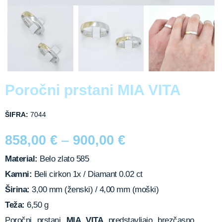
Poročni prstani MIA VITA
ŠIFRA:
7044
858,00
€
–
900,00
€
Material:
Belo zlato 585
Kamni:
Beli cirkon 1x / Diamant 0.02 ct
Širina:
3,00 mm (ženski) / 4,00 mm (moški)
Teža:
6,50 g
Poročni prstani
MIA VITA
predstavljajo brezčasno