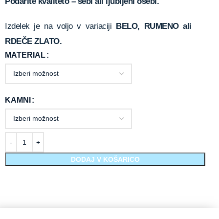
Podarite kvaliteto – sebi ali ljubljeni osebi.
Izdelek je na voljo v variaciji
BELO, RUMENO ali
RDEČE ZLATO.
MATERIAL
KAMNI
DODAJ V KOŠARICO