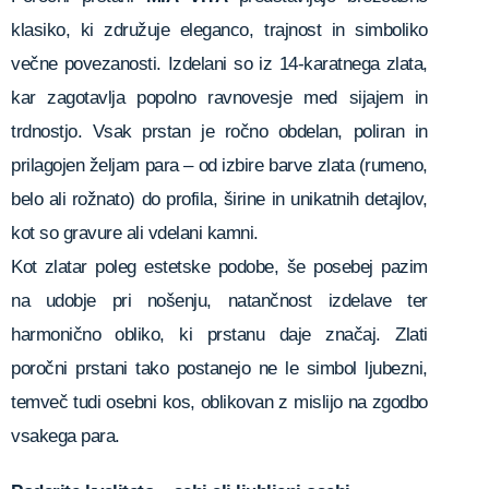
klasiko, ki združuje eleganco, trajnost in simboliko
večne povezanosti. Izdelani so iz 14-karatnega zlata,
kar zagotavlja popolno ravnovesje med sijajem in
trdnostjo. Vsak prstan je ročno obdelan, poliran in
prilagojen željam para – od izbire barve zlata (rumeno,
belo ali rožnato) do profila, širine in unikatnih detajlov,
kot so gravure ali vdelani kamni.
Kot zlatar poleg estetske podobe, še posebej pazim
na udobje pri nošenju, natančnost izdelave ter
harmonično obliko, ki prstanu daje značaj. Zlati
poročni prstani tako postanejo ne le simbol ljubezni,
temveč tudi osebni kos, oblikovan z mislijo na zgodbo
vsakega para.