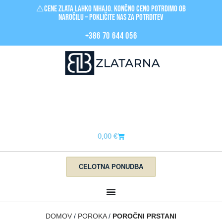
⚠️Cene zlata LAHKO nihajo. Končno ceno potrdimo ob
naročilu – pokličite nas za POTRDITEV
+386 70 644 056
0,00
€
CELOTNA PONUDBA
DOMOV
POROKA
POROČNI PRSTANI