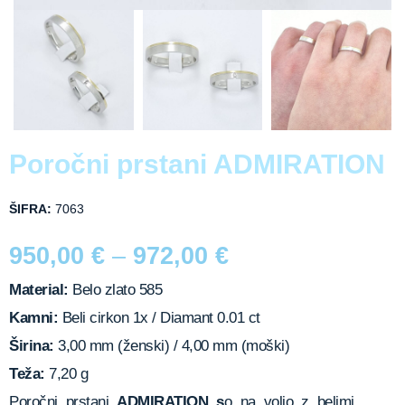
Poročni prstani ADMIRATION
ŠIFRA:
7063
950,00
€
–
972,00
€
Material:
Belo zlato 585
Kamni:
Beli cirkon 1x / Diamant 0.01 ct
Širina:
3,00 mm (ženski) / 4,00 mm (moški)
Teža:
7,20 g
Poročni prstani
ADMIRATION s
o na voljo z belimi