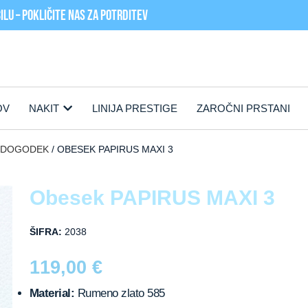
lu – pokličite nas za POTRDITEV
OV
NAKIT
LINIJA PRESTIGE
ZAROČNI PRSTANI
/ DOGODEK
OBESEK PAPIRUS MAXI 3
Obesek PAPIRUS MAXI 3
ŠIFRA:
2038
119,00
€
Material:
Rumeno zlato 585