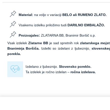
Material:
na voljo v variaciji
BELO ali RUMENO ZLATO.
Vsakemu izdelku priložimo tudi
DARILNO EMBALAŽO.
Proizvajalec:
ZLATARNA BB, Branimir Boršič s.p.
Vsak izdelek
Zlatarne BB
je sad spretnih rok
zlatarskega mojst
Branimirja Boršiča.
Izdelki so izdelani z ljubeznijo,
slovenske
porekla.
Izdelano z ljubeznijo.
Slovensko poreklo.
Ta izdelek je ročno izdelan –
ročna izdelava.