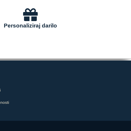
Personaliziraj darilo
i
bnosti