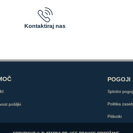
Kontaktiraj nas
MOČ
POGOJI
kt
Splošni pogoj
Politika zase
ivost pošiljki
Piškotki