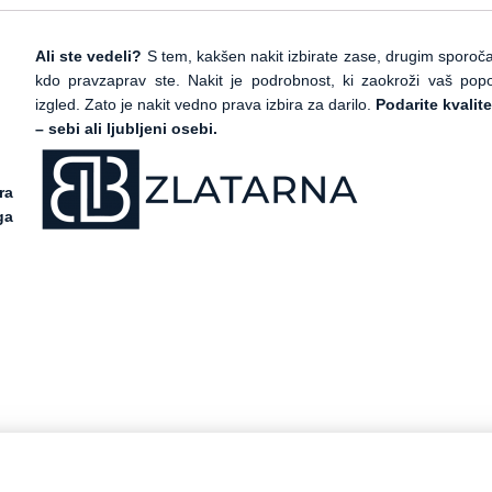
Ali ste vedeli?
S tem, kakšen nakit izbirate zase, drugim sporoč
kdo pravzaprav ste. Nakit je podrobnost, ki zaokroži vaš pop
izgled. Zato je nakit vedno prava izbira za darilo.
Podarite kvalit
– sebi ali ljubljeni osebi.
ra
ga