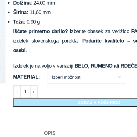
Dolžina:
24,00 mm
Širina:
11,60 mm
Teža:
0,90 g
Iščete primerno darilo?
Izberite obesek za verižico
PA
izdelek slovenskega porekla.
Podarite kvaliteto – se
osebi.
Izdelek je na voljo v variaciji
BELO, RUMENO ali RDEČE
MATERIAL
DODAJ V KOŠARICO
OPIS