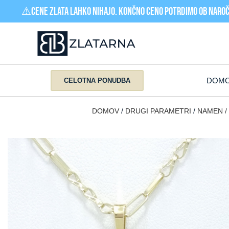
⚠️Cene zlata LAHKO nihajo. Končno ceno potrdimo ob naroči
DOM
CELOTNA PONUDBA
DOMOV
DRUGI PARAMETRI
NAMEN 