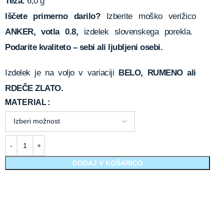
Teža:
6,0 g
Iščete primerno darilo?
Izberite moško verižico
ANKER, votla 0.8,
izdelek slovenskega porekla.
Podarite kvaliteto – sebi ali ljubljeni osebi.
Izdelek je na voljo v variaciji
BELO, RUMENO ali
RDEČE ZLATO.
MATERIAL
DODAJ V KOŠARICO