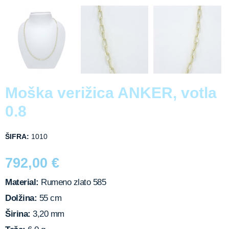
Moška verižica ANKER, votla
0.8
ŠIFRA:
1010
792,00
€
Material:
Rumeno zlato 585
Dolžina:
55 cm
Širina:
3,20 mm