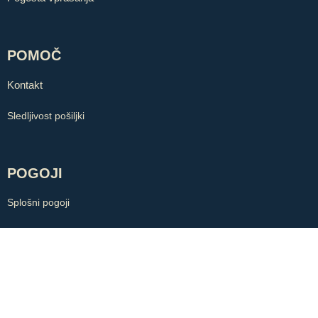
POMOČ
Kontakt
Sledljivost pošiljki
POGOJI
Splošni pogoji
Politika zasebnosti
Piškotki
COPYRIGHT © ZLATARNA BB. VSE PRAVICE PRIDRŽANE.