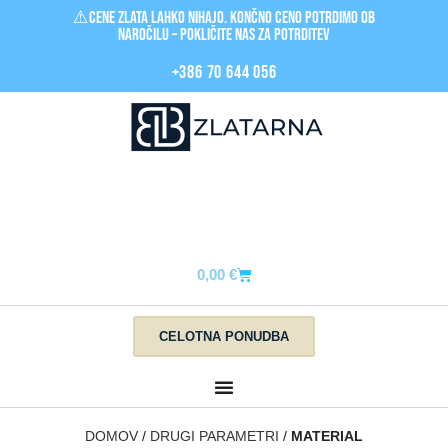
⚠️Cene zlata LAHKO nihajo. Končno ceno potrdimo ob
naročilu – pokličite nas za POTRDITEV
+386 70 644 056
0,00
€
CELOTNA PONUDBA
DOMOV
DRUGI PARAMETRI
MATERIAL